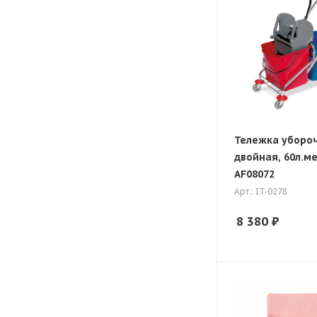
Тележка уборо
двойная, 60л.м
AF08072
Арт.: IT-0278
8 380
₽