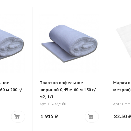
ьное
Полотно вафельное
Марля в
60 м 200 г/
шириной 0,45 м 60 м 150 г/
метров),
м2, 1/1
Арт.: ПВ-45/160
Арт.: ОММ
1 915
₽
82.50