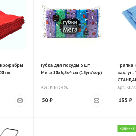
икрофибры
Губка для посуды 5 шт
Тряпка 
00 пл
Мега 10х6,5х4 см (15уп/кор)
вак. уп.
СТАНДАР
Арт.: КП/75/ГУБ
Арт.: КП/
50
₽
135
₽
новинка