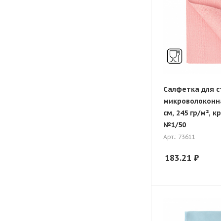
Салфетка для с
микроволоконна
см, 245 гр/м², к
№1/50
Арт.: 73611
183.21
₽