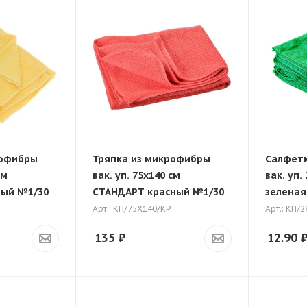
рофибры
Тряпка из микрофибры
Салфетк
см
вак. уп. 75х140 см
вак. уп.
ый №1/30
СТАНДАРТ красный №1/30
зеленая
Арт.: КП/75Х140/КР
Арт.: КП/
135
₽
12.90