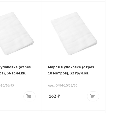
 упаковке (отрез
Марля в упаковке (отрез
в), 36 гр/м.кв.
10 метров), 32 гр/м.кв.
-10/36/45
Арт.: ОММ-10/32/50
162
₽