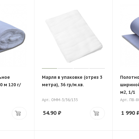
ьное
Марля в упаковке (отрез 3
Полотно
0 м 120 г/
метра), 36 гр/м.кв.
шириной 
м2, 1/1
Арт.: ОММ-3/36/135
Арт.: ПВ-8
54.90
₽
1 990