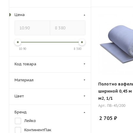
Цена
10.90
8 380
Код товара
Материал
Полотно вафел
шириной 0,45 м 
Цвет
м2, 1/1
Арт.: ПВ-45/200
Бренд
2 705
₽
Лейко
КонтинентПак