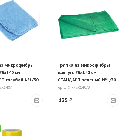
из микрофибры
Тряпка из микрофибры
 75х140 см
вак. уп. 75х140 см
Т голубой №1/30
СТАНДАРТ зеленый №1/30
75Х140/Г
Арт.: КП/75Х140/З
135
₽