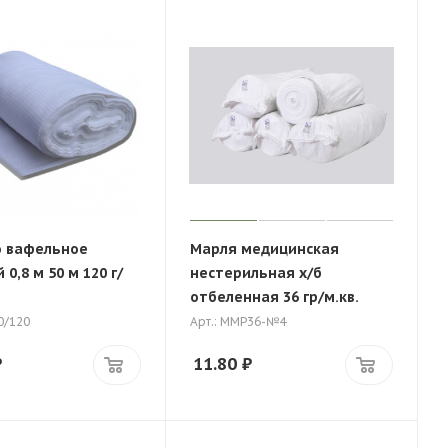
 вафельное
Марля медицинская
0,8 м 50 м 120 г/
нестерильная х/б
отбеленная 36 гр/м.кв.
0/120
Арт.: ММР36-№4
₽
11.80
₽