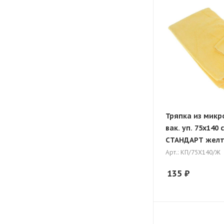
Тряпка из мик
вак. уп. 75х140 
СТАНДАРТ желт
Арт.: КП/75Х140/Ж
135
₽