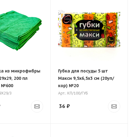
а из микрофибры
Губка для посуды 5 шт
 29х29, 200 пл
Макси 9,5х6,5х3 см (20уп/
 №600
кор) №20
29Х29/З
Арт.: КП/100/ГУБ
₽
36
₽