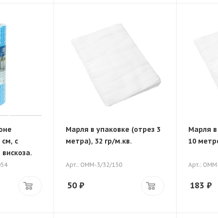
оне
Марля в упаковке (отрез 3
Марля в
см, с
метра), 32 гр/м.кв.
10 метро
 вискоза.
054
Арт.: ОММ-3/32/150
Арт.: ОММ
50
₽
183
₽