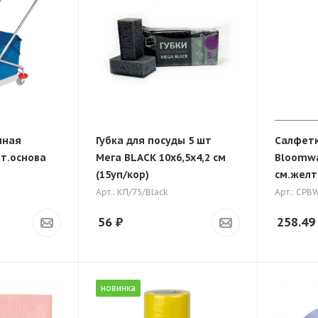
чная
Губка для посуды 5 шт
Салфетк
ет.основа
Мега BLACK 10х6,5х4,2 см
Bloomwa
(15уп/кор)
см.желт
Арт.: КП/75/Black
Арт.: СРB
56
₽
258.49
новинка