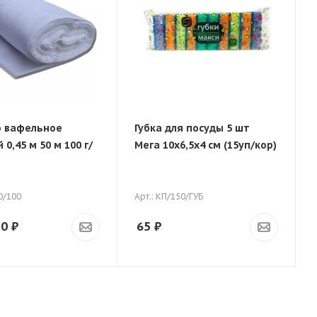
 вафельное
Губка для посуды 5 шт
0,45 м 50 м 100 г/
Мега 10х6,5х4 см (15уп/кор)
0/100
Арт.: КП/150/ГУБ
50
₽
65
₽