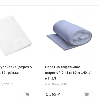
 упаковке (отрез 5
Полотно вафельное
 32 гр/м.кв.
шириной 0,45 м 60 м 140 г/
м2, 1/1
-5/32/100
Арт.: ПВ-45/140
₽
1 565
₽