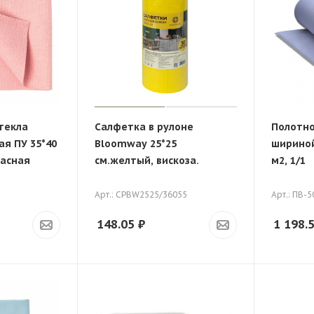
текла
Салфетка в рулоне
Полотно
я ПУ 35*40
Bloomway 25*25
шириной 
расная
см.желтый, вискоза.
м2, 1/1
Арт.: СРBW2525/36055
Арт.: ПВ-5
148.05
₽
1 198.