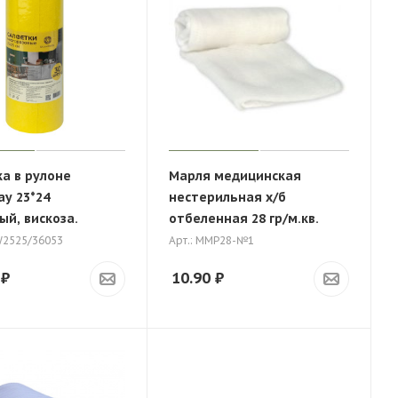
а в рулоне
Марля медицинская
y 23*24
нестерильная х/б
ый, вискоза.
отбеленная 28 гр/м.кв.
W2525/36053
Арт.: ММР28-№1
₽
10.90
₽