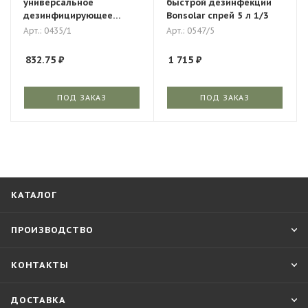
универсальное
быстрой дезинфекции
дезинфицирующее
Bonsolar спрей 5 л 1/3
средство 5 литров
Арт.: 0435/1
Арт.: 0547/5
832.75
₽
1 715
₽
ПОД ЗАКАЗ
ПОД ЗАКАЗ
КАТАЛОГ
ПРОИЗВОДСТВО
КОНТАКТЫ
ДОСТАВКА