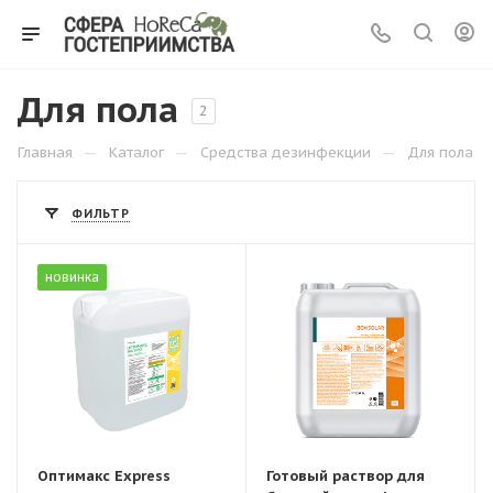
Для пола
2
—
—
—
Главная
Каталог
Средства дезинфекции
Для пола
ФИЛЬТР
новинка
Оптимакс Express
Готовый раствор для