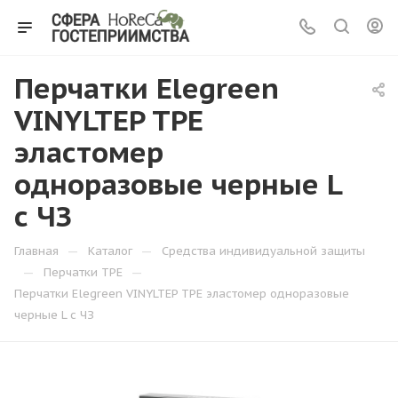
Перчатки Elegreen
VINYLTEP TPE
эластомер
одноразовые черные L
с ЧЗ
—
—
Главная
Каталог
Средства индивидуальной защиты
—
—
Перчатки TPE
Перчатки Elegreen VINYLTEP TPE эластомер одноразовые
черные L с ЧЗ