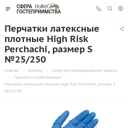
Перчатки латексные
плотные High Risk
Perchachi, размер S
№25/250
—
—
Главная
Каталог
Средства индивидуальной защиты
—
—
Перчатки хозяйственные
Перчатки латексные плотные High Risk Perchachi, размер S
№25/250