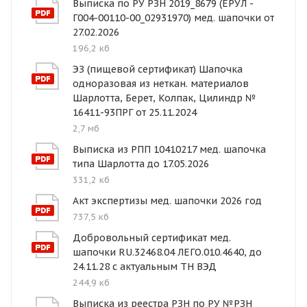
Выписка по РУ РЗН 2019_8679 (ЕРУЛ -
Г004-00110-00_02931970) мед. шапочки от
27.02.2026
196,2 кб
ЭЗ (пищевой сертификат) Шапочка
одноразовая из неткан. материалов
Шарлотта, Берет, Колпак, Цилиндр №
16411-93ПРГ от 25.11.2024
2,7 мб
Выписка из РПП 10410217 мед. шапочка
типа Шарлотта до 17.05.2026
331,2 кб
Акт экспертизы мед. шапочки 2026 год
737,5 кб
Добровольный сертификат мед.
шапочки RU.32468.04 ЛЕГО.010.4640, до
24.11.28 с актуальным ТН ВЭД
244,9 кб
Выписка из реестра РЗН по РУ №РЗН