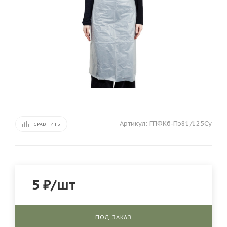
Артикул:
ГПФКб-Пэ81/125Су
СРАВНИТЬ
5
₽
/шт
ПОД ЗАКАЗ