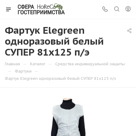
Фартук Elegreen
одноразовый белый
СУПЕР 81х125 п/э
—
—
Главная
Каталог
Средства индивидуальной защиты
—
—
Фартуки
Фартук Elegreen одноразовый белый СУПЕР 81х125 п/э