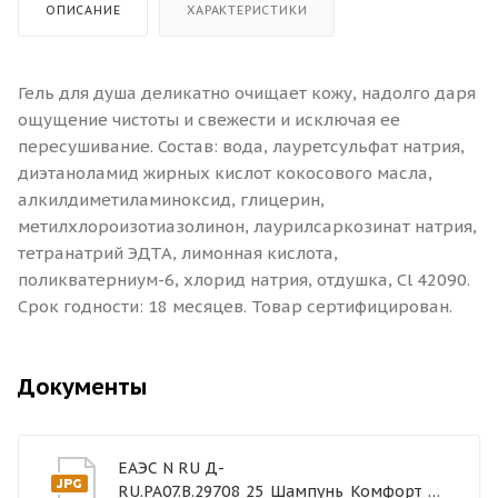
ОПИСАНИЕ
ХАРАКТЕРИСТИКИ
Гель для душа деликатно очищает кожу, надолго даря
ощущение чистоты и свежести и исключая ее
пересушивание. Состав: вода, лауретсульфат натрия,
диэтаноламид жирных кислот кокосового масла,
алкилдиметиламиноксид, глицерин,
метилхлороизотиазолинон, лаурилсаркозинат натрия,
тетранатрий ЭДТА, лимонная кислота,
поликватерниум-6, хлорид натрия, отдушка, Cl 42090.
Срок годности: 18 месяцев. Товар сертифицирован.
Документы
ЕАЭС N RU Д-
RU.РА07.В.29708_25_Шампунь_Комфорт_Лайн_Отель_Коллекшн