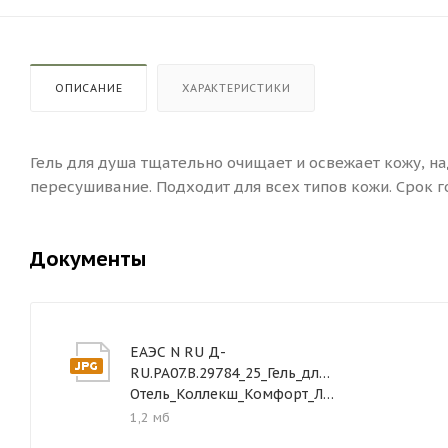
ОПИСАНИЕ
ХАРАКТЕРИСТИКИ
Гель для душа тщательно очищает и освежает кожу, н
пересушивание. Подходит для всех типов кожи. Срок г
Документы
ЕАЭС N RU Д-
RU.РА07.В.29784_25_Гель_для_душа_
Отель_Коллекш_Комфорт_Лайн
1,2 мб