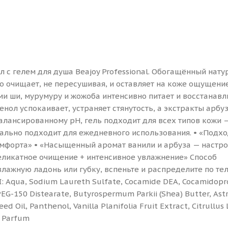
 с гелем для душа Beajoy Professional. Обогащённый нат
 очищает, не пересушивая, и оставляет на коже ощущени
ми ши, мурумуру и жожоба интенсивно питает и восстанавл
нол успокаивает, устраняет стянутость, а экстракты арбуз
алансированному pH, гель подходит для всех типов кожи 
еально подходит для ежедневного использования. • «Подхо
омфорта» • «Насыщенный аромат ванили и арбуза — настро
Деликатное очищение + интенсивное увлажнение» Способ
лажную ладонь или губку, вспеньте и распределите по те
 Aqua, Sodium Laureth Sulfate, Cocamide DEA, Cocamidopr
, PEG-150 Distearate, Butyrospermum Parkii (Shea) Butter, As
 Oil, Panthenol, Vanilla Planifolia Fruit Extract, Citrullus
, Parfum