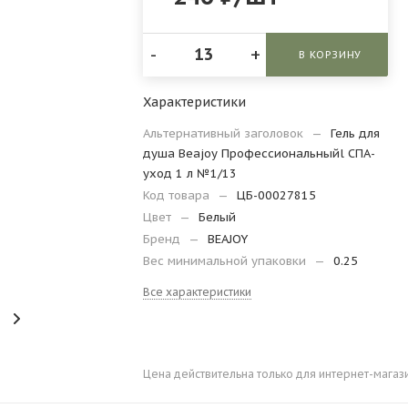
-
+
В КОРЗИНУ
Характеристики
Альтернативный заголовок
—
Гель для
душа Beajoy Профессиональныйl СПА-
уход 1 л №1/13
Код товара
—
ЦБ-00027815
Цвет
—
Белый
Бренд
—
BEAJOY
Вес минимальной упаковки
—
0.25
Все характеристики
Цена действительна только для интернет-магаз