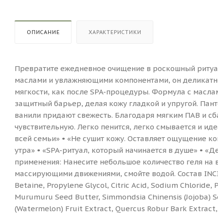
ОПИСАНИЕ
ХАРАКТЕРИСТИКИ
Превратите ежедневное очищение в роскошный ритуал
маслами и увлажняющими компонентами, он деликатно
мягкости, как после SPA-процедуры. Формула с масла
защитный барьер, делая кожу гладкой и упругой. Панте
ванили придают свежесть. Благодаря мягким ПАВ и сб
чувствительную. Легко пенится, легко смывается и ид
всей семьи» • «Не сушит кожу. Оставляет ощущение к
утра» • «SPA-ритуал, который начинается в душе» • «
применения: Нанесите небольшое количество геля на в
массирующими движениями, смойте водой. Состав INCI:
Betaine, Propylene Glycol, Citric Acid, Sodium Chloride
Murumuru Seed Butter, Simmondsia Chinensis (Jojoba) Seed
(Watermelon) Fruit Extract, Quercus Robur Bark Extract