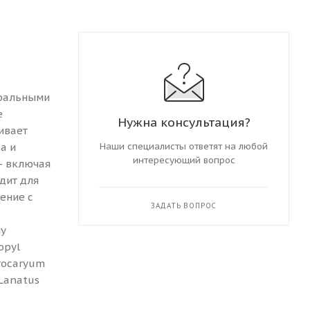
уральными
е
Нужна консультация?
ивает
а и
Наши специалисты ответят на любой
интересующий вопрос
— включая
дит для
ение с
ЗАДАТЬ ВОПРОС
лу
opyl
trocaryum
 Lanatus