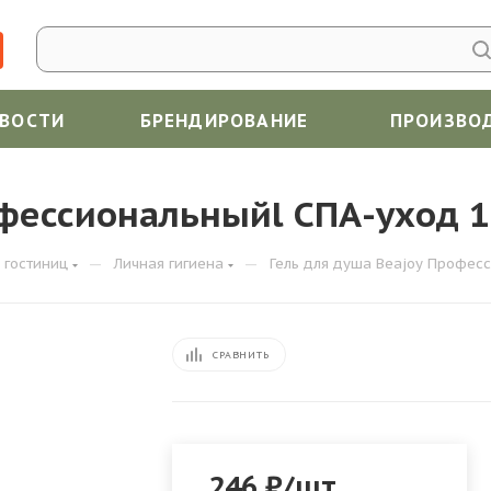
ВОСТИ
БРЕНДИРОВАНИЕ
ПРОИЗВО
офессиональныйl СПА-уход 
—
—
 гостиниц
Личная гигиена
Гель для душа Beajoy Профес
СРАВНИТЬ
246
₽
/шт