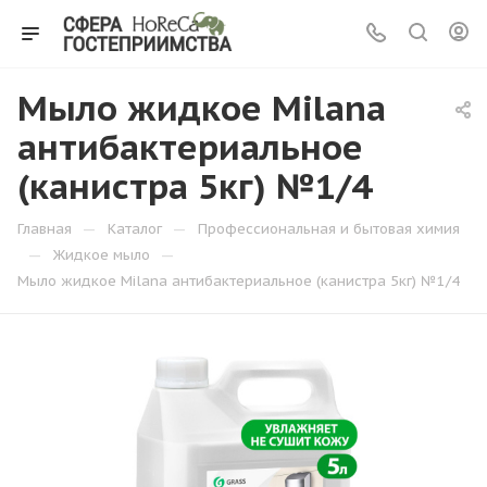
Мыло жидкое Milana
антибактериальное
(канистра 5кг) №1/4
—
—
Главная
Каталог
Профессиональная и бытовая химия
—
—
Жидкое мыло
Мыло жидкое Milana антибактериальное (канистра 5кг) №1/4