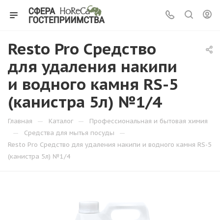
Resto Pro Средство
для удаления накипи
и водного камня RS-5
(канистра 5л) №1/4
—
—
Главная
Каталог
Профессиональная и бытовая химия
—
—
Средства для мытья посуды
Resto Pro Средство для удаления накипи и водного камня RS-5
(канистра 5л) №1/4