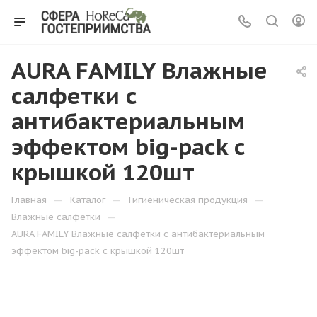
AURA FAMILY Влажные
салфетки с
антибактериальным
эффектом big-pack с
крышкой 120шт
—
—
—
Главная
Каталог
Гигиеническая продукция
—
Влажные салфетки
AURA FAMILY Влажные салфетки с антибактериальным
эффектом big-pack с крышкой 120шт